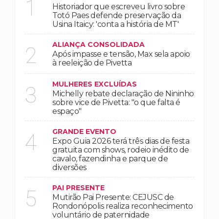
1
Historiador que escreveu livro sobre
Totó Paes defende preservação da
Usina Itaicy: 'conta a história de MT'
ALIANÇA CONSOLIDADA
2
Após impasse e tensão, Max sela apoio
à reeleição de Pivetta
MULHERES EXCLUÍDAS
3
Michelly rebate declaração de Nininho
sobre vice de Pivetta: "o que falta é
espaço"
GRANDE EVENTO
4
Expo Guia 2026 terá três dias de festa
gratuita com shows, rodeio inédito de
cavalo, fazendinha e parque de
diversões
PAI PRESENTE
5
Mutirão Pai Presente: CEJUSC de
Rondonópolis realiza reconhecimento
voluntário de paternidade