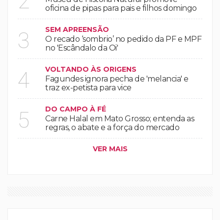
2
oficina de pipas para pais e filhos domingo
SEM APREENSÃO
3
O recado ‘sombrio’ no pedido da PF e MPF
no 'Escândalo da Oi'
VOLTANDO ÀS ORIGENS
4
Fagundes ignora pecha de 'melancia' e
traz ex-petista para vice
DO CAMPO À FÉ
5
Carne Halal em Mato Grosso; entenda as
regras, o abate e a força do mercado
VER MAIS