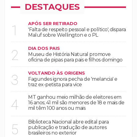
DESTAQUES
APÓS SER RETIRADO
1
'Falta de respeito pessoal e político', dispara
Maluf sobre Wellington e o PL
DIA DOS PAIS
2
Museu de História Natural promove
oficina de pipas para pais e filhos domingo
VOLTANDO ÀS ORIGENS
3
Fagundes ignora pecha de 'melancia' e
traz ex-petista para vice
MT ganhou meio milhão de eleitores em
4
16 anos; 41 mil são menores de 18 e mais de
mil têm 100 anos ou mais
Biblioteca Nacional abre edital para
5
publicação e tradução de autores
brasileiros no exterior