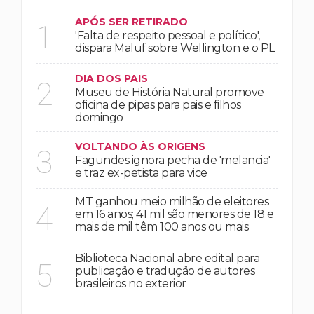
APÓS SER RETIRADO
1
'Falta de respeito pessoal e político',
dispara Maluf sobre Wellington e o PL
DIA DOS PAIS
2
Museu de História Natural promove
oficina de pipas para pais e filhos
domingo
VOLTANDO ÀS ORIGENS
3
Fagundes ignora pecha de 'melancia'
e traz ex-petista para vice
MT ganhou meio milhão de eleitores
4
em 16 anos; 41 mil são menores de 18 e
mais de mil têm 100 anos ou mais
Biblioteca Nacional abre edital para
5
publicação e tradução de autores
brasileiros no exterior