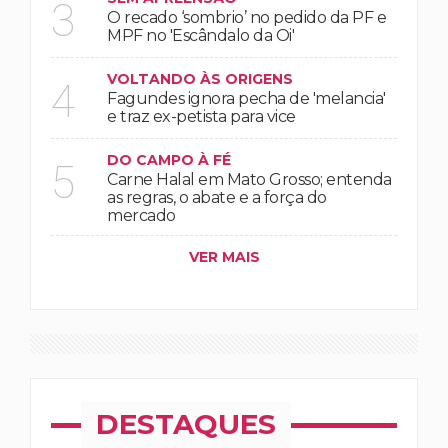
3
O recado ‘sombrio’ no pedido da PF e
MPF no 'Escândalo da Oi'
VOLTANDO ÀS ORIGENS
4
Fagundes ignora pecha de 'melancia'
e traz ex-petista para vice
DO CAMPO À FÉ
5
Carne Halal em Mato Grosso; entenda
as regras, o abate e a força do
mercado
VER MAIS
DESTAQUES