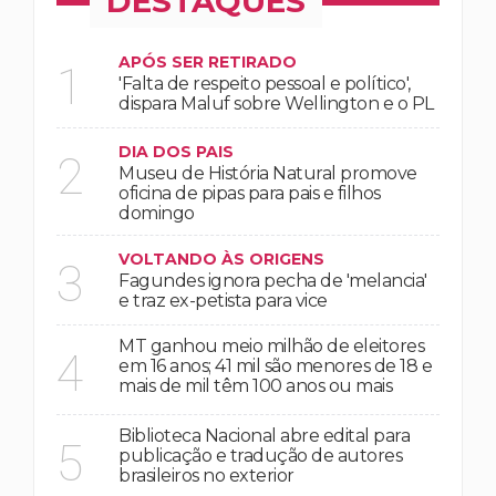
DESTAQUES
APÓS SER RETIRADO
1
'Falta de respeito pessoal e político',
dispara Maluf sobre Wellington e o PL
DIA DOS PAIS
2
Museu de História Natural promove
oficina de pipas para pais e filhos
domingo
VOLTANDO ÀS ORIGENS
3
Fagundes ignora pecha de 'melancia'
e traz ex-petista para vice
MT ganhou meio milhão de eleitores
4
em 16 anos; 41 mil são menores de 18 e
mais de mil têm 100 anos ou mais
Biblioteca Nacional abre edital para
5
publicação e tradução de autores
brasileiros no exterior