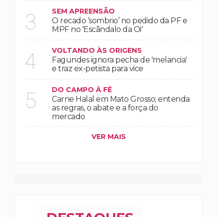
SEM APREENSÃO
3
O recado ‘sombrio’ no pedido da PF e
MPF no 'Escândalo da Oi'
VOLTANDO ÀS ORIGENS
4
Fagundes ignora pecha de 'melancia'
e traz ex-petista para vice
DO CAMPO À FÉ
5
Carne Halal em Mato Grosso; entenda
as regras, o abate e a força do
mercado
VER MAIS