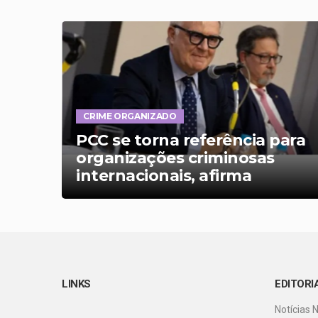
CRIME ORGANIZADO
PCC se torna referência para
organizações criminosas
00
internacionais, afirma
especialista italiano
LINKS
EDITORI
Notícias 