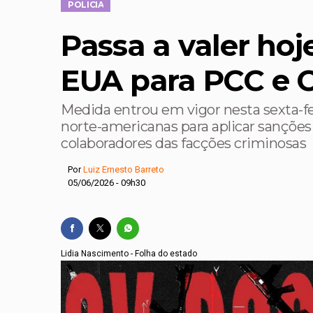
POLICIA
Mato Grosso registra
Passa a valer hoj
'Falta de respeito pe
Museu de História Na
EUA para PCC e
O recado ‘sombrio’ n
Medida entrou em vigor nesta sexta-fei
norte-americanas para aplicar sanções 
colaboradores das facções criminosas
Por
Luiz Ernesto Barreto
05/06/2026 - 09h30
Lidia Nascimento - Folha do estado