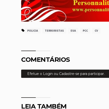
POLICIA
TERRORISTAS
EUA
PCC
CV
COMENTÁRIOS
Efetue o Login ou Cadastre-se para participar.
LEIA TAMBÉM