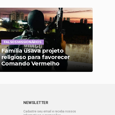
FALSOS MISSIONÁRIOS
OPER
Família usava projeto
Polí
religioso para favorecer
fac
Comando Vermelho
Oes
judi
NEWSLETTER
Cadastre seu email e receba nossos