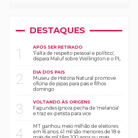
DESTAQUES
APÓS SER RETIRADO
1
'Falta de respeito pessoal e político',
dispara Maluf sobre Wellington e o PL
DIA DOS PAIS
2
Museu de História Natural promove
oficina de pipas para pais e filhos
domingo
VOLTANDO ÀS ORIGENS
3
Fagundes ignora pecha de 'melancia'
e traz ex-petista para vice
MT ganhou meio milhão de eleitores
4
em 16 anos; 41 mil são menores de 18 e
mais de mil têm 100 anos ou mais