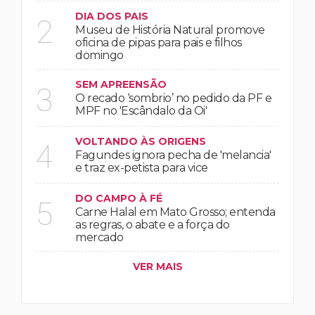
DIA DOS PAIS
2
Museu de História Natural promove
oficina de pipas para pais e filhos
domingo
SEM APREENSÃO
3
O recado ‘sombrio’ no pedido da PF e
MPF no 'Escândalo da Oi'
VOLTANDO ÀS ORIGENS
4
Fagundes ignora pecha de 'melancia'
e traz ex-petista para vice
DO CAMPO À FÉ
5
Carne Halal em Mato Grosso; entenda
as regras, o abate e a força do
mercado
VER MAIS