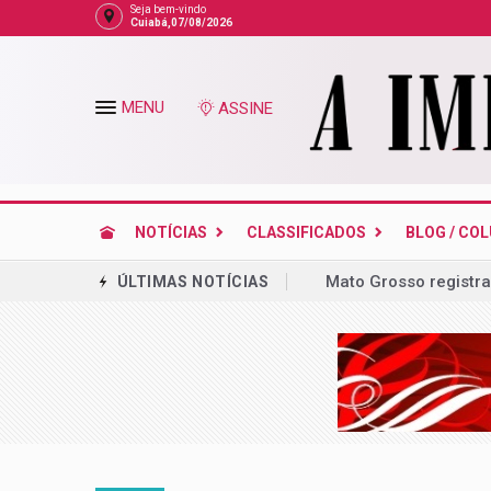
Seja bem-vindo
Cuiabá,07/08/2026
MENU
ASSINE
NOTÍCIAS
CLASSIFICADOS
BLOG / CO
Mato Grosso registra
ÚLTIMAS NOTÍCIAS
Empinando pipas
Mauro, Virginia, Gar
Em decisão, STF enu
telefonia de MT
Escritório ligado a 