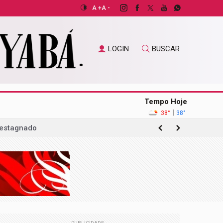
A +
A -
LOGIN
BUSCAR
Tempo Hoje
|
38°
38°
 estagnado
gação sobre acordo com operadora de
ilhões