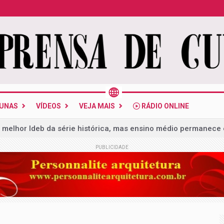
LUNAS
VÍDEOS
VEJA MAIS
RÁDIO ONLINE
 melhor Ideb da série histórica, mas ensino médio permanece
PUBLICIDADE
cia e desembargador: lista da PF tem 31 alvos
mera mais de 20 indícios para autorizar operação em investi
conselheiro do CNJ é alvo de busca da PF no desvio de R$ 308 m