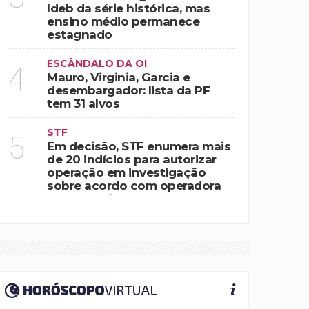
Ideb da série histórica, mas
ensino médio permanece
estagnado
ESCÂNDALO DA OI
4
Mauro, Virginia, Garcia e
desembargador: lista da PF
tem 31 alvos
STF
5
Em decisão, STF enumera mais
de 20 indícios para autorizar
operação em investigação
sobre acordo com operadora
de telefonia de MT