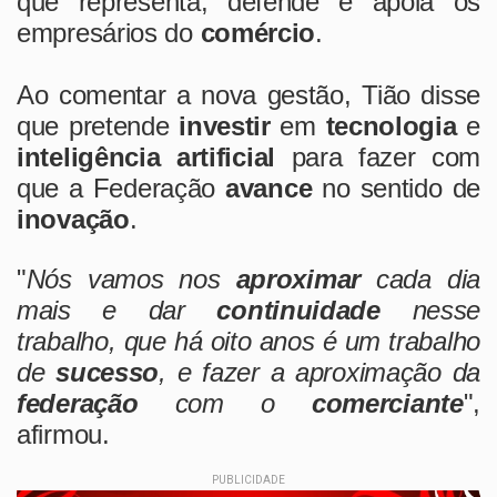
que representa, defende e apoia os
empresários do
comércio
.
Ao comentar a nova gestão, Tião disse
que pretende
investir
em
tecnologia
e
inteligência artificial
para fazer com
que a Federação
avance
no sentido de
inovação
.
"
Nós vamos nos
aproximar
cada dia
mais e dar
continuidade
nesse
trabalho, que há oito anos é um trabalho
de
sucesso
, e fazer a aproximação da
federação
com o
comerciante
",
afirmou.
PUBLICIDADE