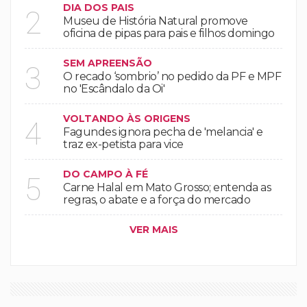
DIA DOS PAIS
2
Museu de História Natural promove
oficina de pipas para pais e filhos domingo
SEM APREENSÃO
3
O recado ‘sombrio’ no pedido da PF e MPF
no 'Escândalo da Oi'
VOLTANDO ÀS ORIGENS
4
Fagundes ignora pecha de 'melancia' e
traz ex-petista para vice
DO CAMPO À FÉ
5
Carne Halal em Mato Grosso; entenda as
regras, o abate e a força do mercado
VER MAIS