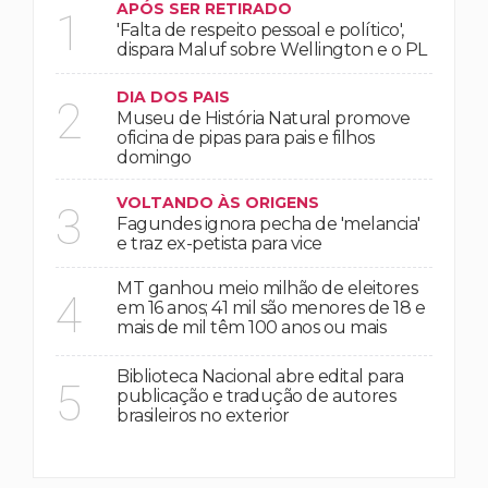
APÓS SER RETIRADO
1
'Falta de respeito pessoal e político',
dispara Maluf sobre Wellington e o PL
DIA DOS PAIS
2
Museu de História Natural promove
oficina de pipas para pais e filhos
domingo
VOLTANDO ÀS ORIGENS
3
Fagundes ignora pecha de 'melancia'
e traz ex-petista para vice
MT ganhou meio milhão de eleitores
4
em 16 anos; 41 mil são menores de 18 e
mais de mil têm 100 anos ou mais
Biblioteca Nacional abre edital para
5
publicação e tradução de autores
brasileiros no exterior