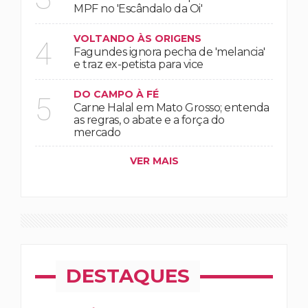
MPF no 'Escândalo da Oi'
VOLTANDO ÀS ORIGENS
4
Fagundes ignora pecha de 'melancia'
e traz ex-petista para vice
DO CAMPO À FÉ
5
Carne Halal em Mato Grosso; entenda
as regras, o abate e a força do
mercado
VER MAIS
DESTAQUES