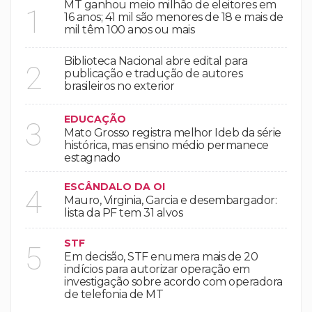
MT ganhou meio milhão de eleitores em
1
16 anos; 41 mil são menores de 18 e mais de
mil têm 100 anos ou mais
Biblioteca Nacional abre edital para
2
publicação e tradução de autores
brasileiros no exterior
EDUCAÇÃO
3
Mato Grosso registra melhor Ideb da série
histórica, mas ensino médio permanece
estagnado
ESCÂNDALO DA OI
4
Mauro, Virginia, Garcia e desembargador:
lista da PF tem 31 alvos
STF
5
Em decisão, STF enumera mais de 20
indícios para autorizar operação em
investigação sobre acordo com operadora
de telefonia de MT