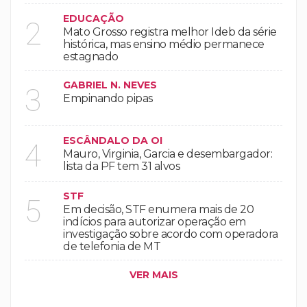
EDUCAÇÃO
2
Mato Grosso registra melhor Ideb da série
histórica, mas ensino médio permanece
estagnado
GABRIEL N. NEVES
3
Empinando pipas
ESCÂNDALO DA OI
4
Mauro, Virginia, Garcia e desembargador:
lista da PF tem 31 alvos
STF
5
Em decisão, STF enumera mais de 20
indícios para autorizar operação em
investigação sobre acordo com operadora
de telefonia de MT
VER MAIS