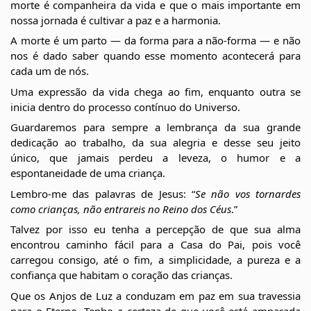
morte é companheira da vida e que o mais importante em 
nossa jornada é cultivar a paz e a harmonia.
A morte é um parto — da forma para a não-forma — e não 
nos é dado saber quando esse momento acontecerá para 
cada um de nós.
Uma expressão da vida chega ao fim, enquanto outra se 
inicia dentro do processo contínuo do Universo.
Guardaremos para sempre a lembrança da sua grande 
dedicação ao trabalho, da sua alegria e desse seu jeito 
único, que jamais perdeu a leveza, o humor e a 
espontaneidade de uma criança.
Lembro-me das palavras de Jesus: “
Se não vos tornardes 
como crianças, não entrareis no Reino dos Céus
.”
Talvez por isso eu tenha a percepção de que sua alma 
encontrou caminho fácil para a Casa do Pai, pois você 
carregou consigo, até o fim, a simplicidade, a pureza e a 
confiança que habitam o coração das crianças.
Que os Anjos de Luz a conduzam em paz em sua travessia 
para o Eterno. Tenho a certeza de que você está amparada 