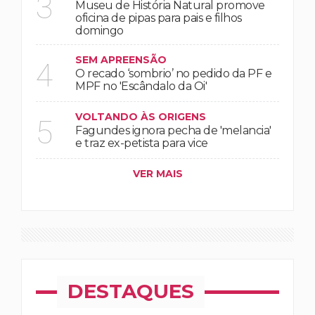
3
Museu de História Natural promove
oficina de pipas para pais e filhos
domingo
SEM APREENSÃO
4
O recado ‘sombrio’ no pedido da PF e
MPF no 'Escândalo da Oi'
VOLTANDO ÀS ORIGENS
5
Fagundes ignora pecha de 'melancia'
e traz ex-petista para vice
VER MAIS
DESTAQUES