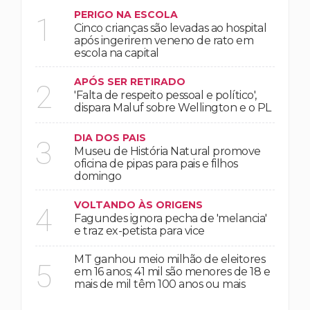
PERIGO NA ESCOLA
1
Cinco crianças são levadas ao hospital
após ingerirem veneno de rato em
escola na capital
APÓS SER RETIRADO
2
'Falta de respeito pessoal e político',
dispara Maluf sobre Wellington e o PL
DIA DOS PAIS
3
Museu de História Natural promove
oficina de pipas para pais e filhos
domingo
VOLTANDO ÀS ORIGENS
4
Fagundes ignora pecha de 'melancia'
e traz ex-petista para vice
MT ganhou meio milhão de eleitores
5
em 16 anos; 41 mil são menores de 18 e
mais de mil têm 100 anos ou mais