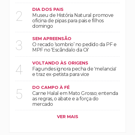
DIA DOS PAIS
2
Museu de História Natural promove
oficina de pipas para pais e filhos
domingo
SEM APREENSÃO
3
O recado ‘sombrio’ no pedido da PF e
MPF no 'Escândalo da Oi'
VOLTANDO ÀS ORIGENS
4
Fagundes ignora pecha de 'melancia'
e traz ex-petista para vice
DO CAMPO À FÉ
5
Carne Halal em Mato Grosso; entenda
as regras, o abate e a força do
mercado
VER MAIS