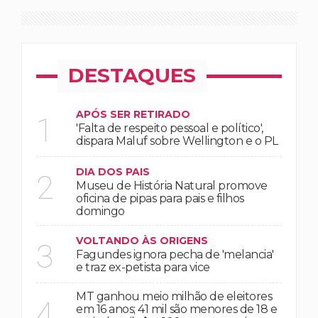
DESTAQUES
APÓS SER RETIRADO
1
'Falta de respeito pessoal e político',
dispara Maluf sobre Wellington e o PL
DIA DOS PAIS
2
Museu de História Natural promove
oficina de pipas para pais e filhos
domingo
VOLTANDO ÀS ORIGENS
3
Fagundes ignora pecha de 'melancia'
e traz ex-petista para vice
MT ganhou meio milhão de eleitores
4
em 16 anos; 41 mil são menores de 18 e