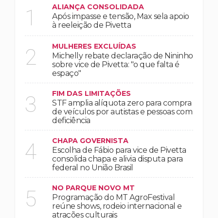
ALIANÇA CONSOLIDADA
1
Após impasse e tensão, Max sela apoio
à reeleição de Pivetta
MULHERES EXCLUÍDAS
2
Michelly rebate declaração de Nininho
sobre vice de Pivetta: "o que falta é
espaço"
FIM DAS LIMITAÇÕES
3
STF amplia alíquota zero para compra
de veículos por autistas e pessoas com
deficiência
CHAPA GOVERNISTA
4
Escolha de Fábio para vice de Pivetta
consolida chapa e alivia disputa para
federal no União Brasil
NO PARQUE NOVO MT
5
Programação do MT AgroFestival
reúne shows, rodeio internacional e
atrações culturais