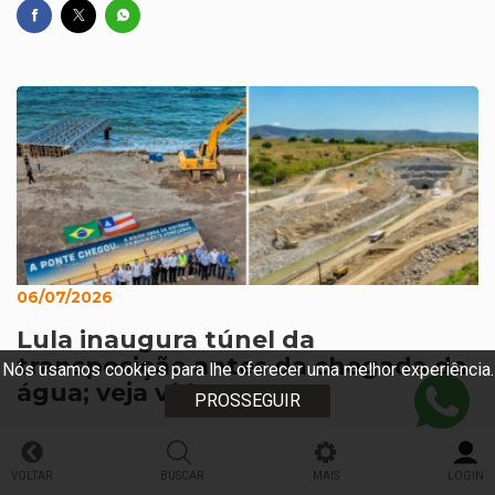
06/07/2026
Lula inaugura túnel da
transposição antes da chegada da
Nós usamos cookies para lhe oferecer uma melhor experiência.
água; veja vídeo
PROSSEGUIR
VOLTAR
BUSCAR
MAIS
LOGIN