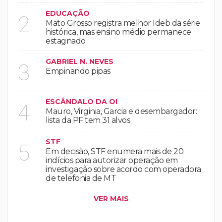
EDUCAÇÃO
2
Mato Grosso registra melhor Ideb da série
histórica, mas ensino médio permanece
estagnado
GABRIEL N. NEVES
3
Empinando pipas
ESCÂNDALO DA OI
4
Mauro, Virginia, Garcia e desembargador:
lista da PF tem 31 alvos
STF
5
Em decisão, STF enumera mais de 20
indícios para autorizar operação em
investigação sobre acordo com operadora
de telefonia de MT
VER MAIS