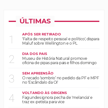
ÚLTIMAS
APÓS SER RETIRADO
1
'Falta de respeito pessoal e político', dispara
Maluf sobre Wellington e o PL
DIA DOS PAIS
2
Museu de História Natural promove
oficina de pipas para pais e filhos domingo
SEM APREENSÃO
3
O recado ‘sombrio’ no pedido da PF e MPF
no 'Escândalo da Oi'
VOLTANDO ÀS ORIGENS
4
Fagundes ignora pecha de 'melancia' e
traz ex-petista para vice