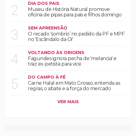
DIA DOS PAIS
2
Museu de História Natural promove
oficina de pipas para pais e filhos domingo
SEM APREENSÃO
3
O recado ‘sombrio’ no pedido da PF e MPF
no 'Escândalo da Oi'
VOLTANDO ÀS ORIGENS
4
Fagundes ignora pecha de 'melancia' e
traz ex-petista para vice
DO CAMPO À FÉ
5
Carne Halal em Mato Grosso; entenda as
regras, o abate e a força do mercado
VER MAIS