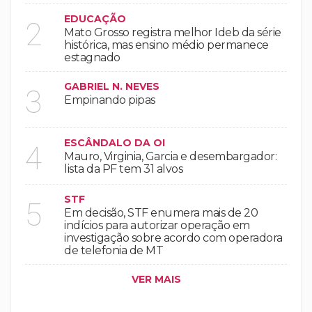
EDUCAÇÃO
2
Mato Grosso registra melhor Ideb da série
histórica, mas ensino médio permanece
estagnado
GABRIEL N. NEVES
3
Empinando pipas
ESCÂNDALO DA OI
4
Mauro, Virginia, Garcia e desembargador:
lista da PF tem 31 alvos
STF
5
Em decisão, STF enumera mais de 20
indícios para autorizar operação em
investigação sobre acordo com operadora
de telefonia de MT
VER MAIS