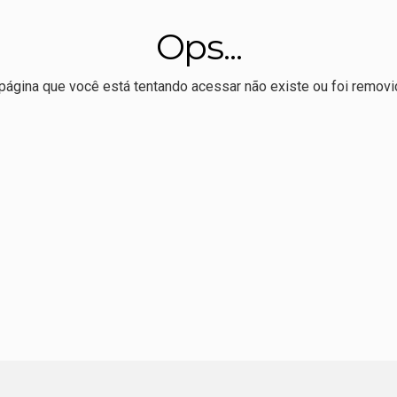
veu livro sobre Totó Paes defende preservação da Usina Itaicy:
Ops...
o, Max sela apoio à reeleição de Pivetta
ração de Nininho sobre vice de Pivetta: "o que falta é espaço"
página que você está tentando acessar não existe ou foi removi
r Allan Kardec realiza 1º Hackaton de comunicação eleitoral
 melhor Ideb da série histórica, mas ensino médio permanece