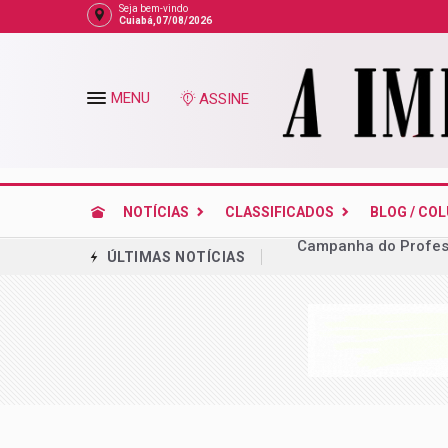
Seja bem-vindo
Cuiabá,07/08/2026
MENU
ASSINE
NOTÍCIAS
CLASSIFICADOS
BLOG / CO
Mato Grosso registra
ÚLTIMAS NOTÍCIAS
Empinando pipas
Mauro, Virginia, Gar
Em decisão, STF enu
telefonia de MT
Escritório ligado a 