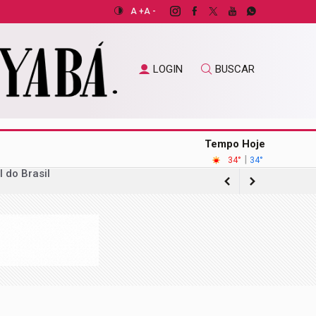
A +
A -
LOGIN
BUSCAR
Tempo Hoje
|
34°
34°
 estagnado
gação sobre acordo com operadora de
ilhões