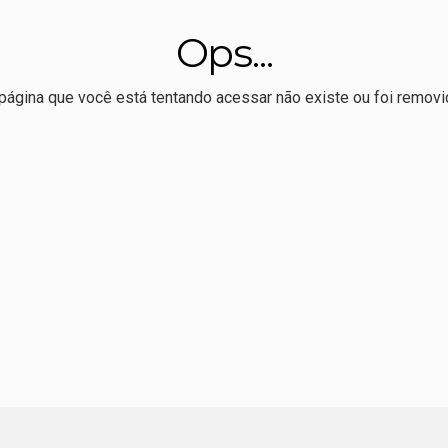
médio custa mais do que a vida pode esperar
Ops...
veu livro sobre Totó Paes defende preservação da Usina Itaicy:
o, Max sela apoio à reeleição de Pivetta
página que você está tentando acessar não existe ou foi removi
bre edital para publicação e tradução de autores brasileiros n
r Allan Kardec realiza 1º Hackaton de comunicação eleitoral