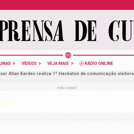
LUNAS
VÍDEOS
VEJA MAIS
RÁDIO ONLINE
 melhor Ideb da série histórica, mas ensino médio permanece
PUBLICIDADE
cia e desembargador: lista da PF tem 31 alvos
mera mais de 20 indícios para autorizar operação em investi
conselheiro do CNJ é alvo de busca da PF no desvio de R$ 308 m