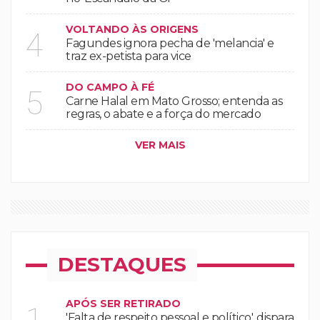
VOLTANDO ÀS ORIGENS
4
Fagundes ignora pecha de 'melancia' e
traz ex-petista para vice
DO CAMPO À FÉ
5
Carne Halal em Mato Grosso; entenda as
regras, o abate e a força do mercado
VER MAIS
DESTAQUES
APÓS SER RETIRADO
1
'Falta de respeito pessoal e político', dispara