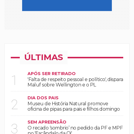
ÚLTIMAS
APÓS SER RETIRADO
1
'Falta de respeito pessoal e político', dispara
Maluf sobre Wellington e o PL
DIA DOS PAIS
2
Museu de História Natural promove
oficina de pipas para pais e filhos domingo
SEM APREENSÃO
3
O recado ‘sombrio’ no pedido da PF e MPF
no 'Escândalo da Oi'