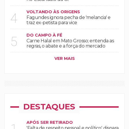
VOLTANDO ÀS ORIGENS
4
Fagundes ignora pecha de 'melancia' e
traz ex-petista para vice
DO CAMPO À FÉ
5
Carne Halal em Mato Grosso; entenda as
regras, o abate e a força do mercado
VER MAIS
DESTAQUES
APÓS SER RETIRADO
1
'Falta de respeito pessoal e político', dispara