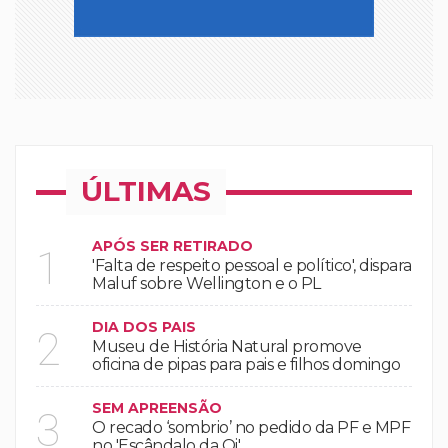
ÚLTIMAS
APÓS SER RETIRADO
1
'Falta de respeito pessoal e político', dispara
Maluf sobre Wellington e o PL
DIA DOS PAIS
2
Museu de História Natural promove
oficina de pipas para pais e filhos domingo
SEM APREENSÃO
3
O recado ‘sombrio’ no pedido da PF e MPF
no 'Escândalo da Oi'