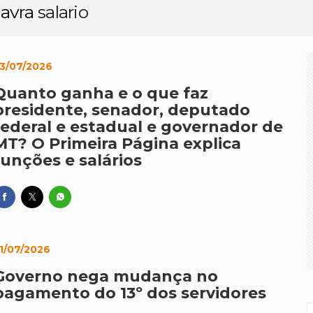
lavra
salario
médio custa mais do que a vida pode esperar
veu livro sobre Totó Paes defende preservação da Usina Itaicy:
3/07/2026
o de eleitores em 16 anos; 41 mil são menores de 18 e mais 
Quanto ganha e o que faz
bre edital para publicação e tradução de autores brasileiros n
presidente, senador, deputado
r Allan Kardec realiza 1º Hackaton de comunicação eleitoral
federal e estadual e governador de
MT? O Primeira Página explica
funções e salários
1/07/2026
Governo nega mudança no
pagamento do 13º dos servidores