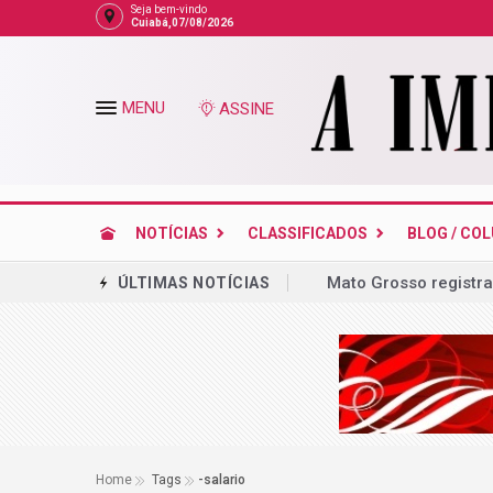
Seja bem-vindo
Cuiabá,07/08/2026
MENU
ASSINE
NOTÍCIAS
CLASSIFICADOS
BLOG / CO
Mato Grosso registra
ÚLTIMAS NOTÍCIAS
Empinando pipas
Mauro, Virginia, Gar
Em decisão, STF enu
telefonia de MT
Escritório ligado a 
Home
Tags
-salario