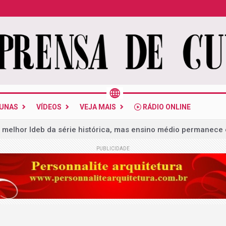
LUNAS
VÍDEOS
VEJA MAIS
RÁDIO ONLINE
 melhor Ideb da série histórica, mas ensino médio permanece
PUBLICIDADE
cia e desembargador: lista da PF tem 31 alvos
mera mais de 20 indícios para autorizar operação em investi
conselheiro do CNJ é alvo de busca da PF no desvio de R$ 308 m