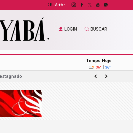
A +
A -
LOGIN
BUSCAR
Tempo Hoje
|
36°
36°
 estagnado
gação sobre acordo com operadora de
ilhões