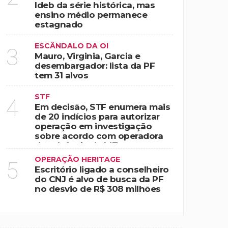
Ideb da série histórica, mas
ensino médio permanece
estagnado
ESCÂNDALO DA OI
3
Mauro, Virginia, Garcia e
desembargador: lista da PF
tem 31 alvos
STF
4
Em decisão, STF enumera mais
de 20 indícios para autorizar
operação em investigação
sobre acordo com operadora
de telefonia de MT
OPERAÇÃO HERITAGE
5
Escritório ligado a conselheiro
do CNJ é alvo de busca da PF
no desvio de R$ 308 milhões