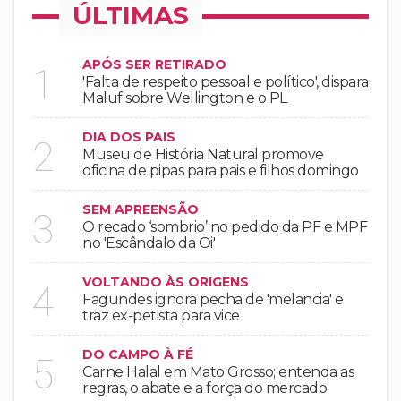
ÚLTIMAS
APÓS SER RETIRADO
1
'Falta de respeito pessoal e político', dispara
Maluf sobre Wellington e o PL
DIA DOS PAIS
2
Museu de História Natural promove
oficina de pipas para pais e filhos domingo
SEM APREENSÃO
3
O recado ‘sombrio’ no pedido da PF e MPF
no 'Escândalo da Oi'
VOLTANDO ÀS ORIGENS
4
Fagundes ignora pecha de 'melancia' e
traz ex-petista para vice
DO CAMPO À FÉ
5
Carne Halal em Mato Grosso; entenda as
regras, o abate e a força do mercado