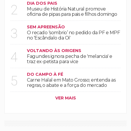
DIA DOS PAIS
2
Museu de História Natural promove
oficina de pipas para pais e filhos domingo
SEM APREENSÃO
3
O recado ‘sombrio’ no pedido da PF e MPF
no 'Escândalo da Oi'
VOLTANDO ÀS ORIGENS
4
Fagundes ignora pecha de 'melancia' e
traz ex-petista para vice
DO CAMPO À FÉ
5
Carne Halal em Mato Grosso; entenda as
regras, o abate e a força do mercado
VER MAIS