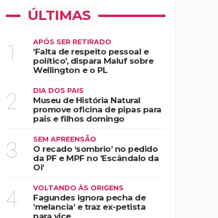
ÚLTIMAS
APÓS SER RETIRADO
1
'Falta de respeito pessoal e
político', dispara Maluf sobre
Wellington e o PL
DIA DOS PAIS
2
Museu de História Natural
promove oficina de pipas para
pais e filhos domingo
SEM APREENSÃO
3
O recado ‘sombrio’ no pedido
da PF e MPF no 'Escândalo da
Oi'
VOLTANDO ÀS ORIGENS
4
Fagundes ignora pecha de
'melancia' e traz ex-petista
para vice