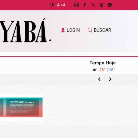
A +
A -
LOGIN
BUSCAR
Tempo Hoje
|
28°
28°
de pacientes do SUS
de mil têm 100 anos ou mais
o exterior
 do Brasil