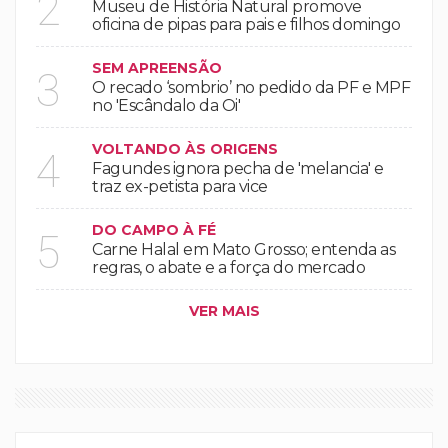
2
Museu de História Natural promove
oficina de pipas para pais e filhos domingo
SEM APREENSÃO
3
O recado ‘sombrio’ no pedido da PF e MPF
no 'Escândalo da Oi'
VOLTANDO ÀS ORIGENS
4
Fagundes ignora pecha de 'melancia' e
traz ex-petista para vice
DO CAMPO À FÉ
5
Carne Halal em Mato Grosso; entenda as
regras, o abate e a força do mercado
VER MAIS