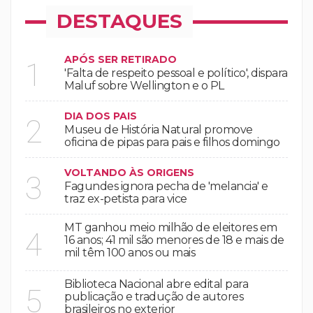
DESTAQUES
APÓS SER RETIRADO
1
'Falta de respeito pessoal e político', dispara
Maluf sobre Wellington e o PL
DIA DOS PAIS
2
Museu de História Natural promove
oficina de pipas para pais e filhos domingo
VOLTANDO ÀS ORIGENS
3
Fagundes ignora pecha de 'melancia' e
traz ex-petista para vice
MT ganhou meio milhão de eleitores em
4
16 anos; 41 mil são menores de 18 e mais de
mil têm 100 anos ou mais
Biblioteca Nacional abre edital para
5
publicação e tradução de autores
brasileiros no exterior