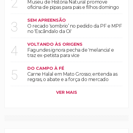
2
Museu de História Natural promove
oficina de pipas para pais e filhos domingo
SEM APREENSÃO
3
O recado ‘sombrio’ no pedido da PF e MPF
no 'Escândalo da Oi'
VOLTANDO ÀS ORIGENS
4
Fagundes ignora pecha de 'melancia' e
traz ex-petista para vice
DO CAMPO À FÉ
5
Carne Halal em Mato Grosso; entenda as
regras, o abate e a força do mercado
VER MAIS