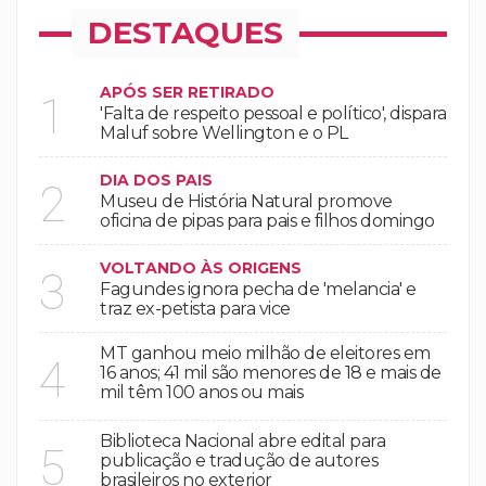
DESTAQUES
APÓS SER RETIRADO
1
'Falta de respeito pessoal e político', dispara
Maluf sobre Wellington e o PL
DIA DOS PAIS
2
Museu de História Natural promove
oficina de pipas para pais e filhos domingo
VOLTANDO ÀS ORIGENS
3
Fagundes ignora pecha de 'melancia' e
traz ex-petista para vice
MT ganhou meio milhão de eleitores em
4
16 anos; 41 mil são menores de 18 e mais de
mil têm 100 anos ou mais
Biblioteca Nacional abre edital para
5
publicação e tradução de autores
brasileiros no exterior