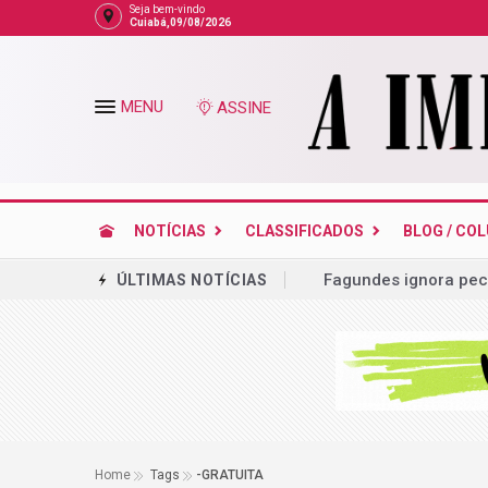
Seja bem-vindo
Cuiabá,09/08/2026
MENU
ASSINE
NOTÍCIAS
CLASSIFICADOS
BLOG / CO
Fagundes ignora pech
ÚLTIMAS NOTÍCIAS
Carne Halal em Mato 
Ministério da Saúde 
MT ganhou meio milhã
Biblioteca Nacional a
Campanha do Professo
Home
Tags
-GRATUITA