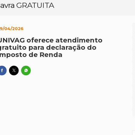
lavra
GRATUITA
 melhor Ideb da série histórica, mas ensino médio permanece
ssoal e político', dispara Maluf sobre Wellington e o PL
9/04/2026
tural promove oficina de pipas para pais e filhos domingo
UNIVAG oferece atendimento
o pedido da PF e MPF no 'Escândalo da Oi'
gratuito para declaração do
Imposto de Renda