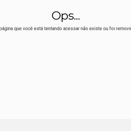
conselheiro do CNJ é alvo de busca da PF no desvio de R$ 308 m
Ops...
médio custa mais do que a vida pode esperar
veu livro sobre Totó Paes defende preservação da Usina Itaicy:
página que você está tentando acessar não existe ou foi removi
o de eleitores em 16 anos; 41 mil são menores de 18 e mais 
bre edital para publicação e tradução de autores brasileiros n