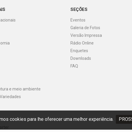
AIS
SEÇÕES
Nacionais
Eventos
Galeria de Fotos
o
Versão Impressa
nomia
Rádio Online
Enquetes
Downloads
FAQ
utura e meio ambiente
 Variedades
os cookies para lhe oferecer uma melhor experiência.
PROS
orter