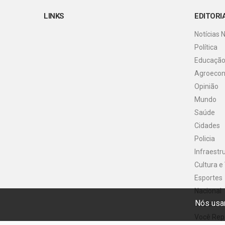
LINKS
EDITORI
Notícias 
Política
Educaçã
Agroeco
Opinião
Mundo
Saúde
Cidades
Policia
Infraestr
Cultura e
Esportes
Nacional
Nós usam
Judiciário
Você Rep