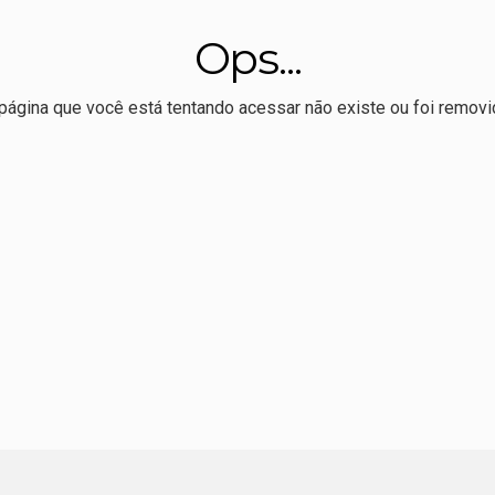
conselheiro do CNJ é alvo de busca da PF no desvio de R$ 308 m
Ops...
médio custa mais do que a vida pode esperar
veu livro sobre Totó Paes defende preservação da Usina Itaicy:
página que você está tentando acessar não existe ou foi removi
o de eleitores em 16 anos; 41 mil são menores de 18 e mais 
bre edital para publicação e tradução de autores brasileiros n