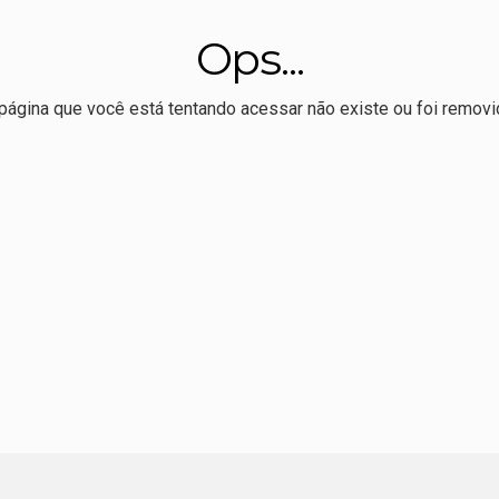
veu livro sobre Totó Paes defende preservação da Usina Itaicy:
Ops...
o, Max sela apoio à reeleição de Pivetta
ração de Nininho sobre vice de Pivetta: "o que falta é espaço"
página que você está tentando acessar não existe ou foi removi
r Allan Kardec realiza 1º Hackaton de comunicação eleitoral
 melhor Ideb da série histórica, mas ensino médio permanece