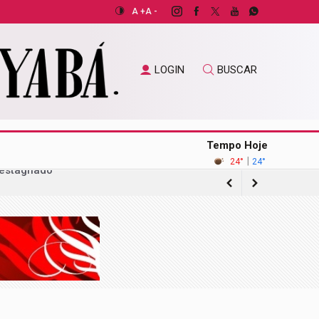
A +
A -
LOGIN
BUSCAR
Tempo Hoje
|
24°
24°
gação sobre acordo com operadora de
ilhões