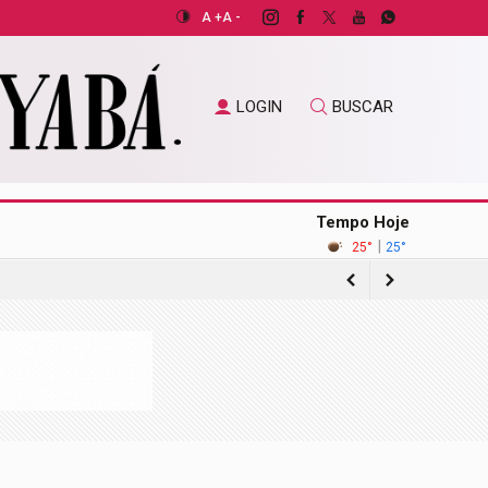
A +
A -
LOGIN
BUSCAR
Tempo Hoje
|
25°
25°
gação sobre acordo com operadora de
ilhões