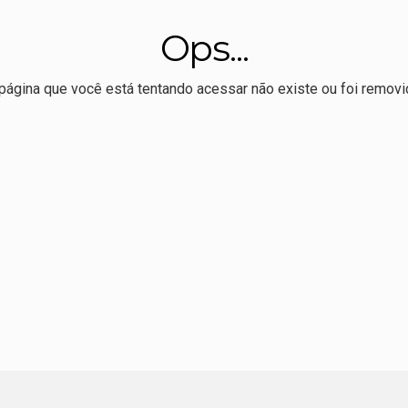
veu livro sobre Totó Paes defende preservação da Usina Itaicy:
Ops...
o, Max sela apoio à reeleição de Pivetta
ração de Nininho sobre vice de Pivetta: "o que falta é espaço"
página que você está tentando acessar não existe ou foi removi
r Allan Kardec realiza 1º Hackaton de comunicação eleitoral
 melhor Ideb da série histórica, mas ensino médio permanece