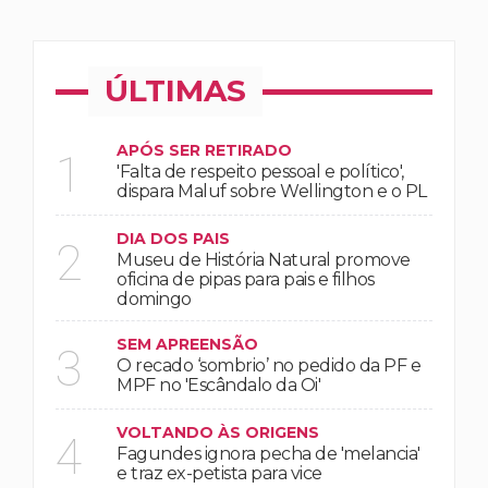
ÚLTIMAS
APÓS SER RETIRADO
1
'Falta de respeito pessoal e político',
dispara Maluf sobre Wellington e o PL
DIA DOS PAIS
2
Museu de História Natural promove
oficina de pipas para pais e filhos
domingo
SEM APREENSÃO
3
O recado ‘sombrio’ no pedido da PF e
MPF no 'Escândalo da Oi'
VOLTANDO ÀS ORIGENS
4
Fagundes ignora pecha de 'melancia'
e traz ex-petista para vice