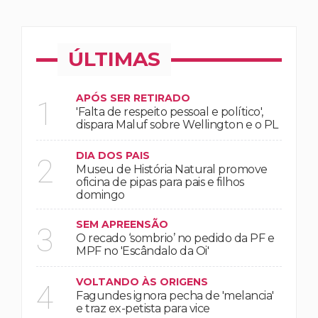
ÚLTIMAS
APÓS SER RETIRADO
1
'Falta de respeito pessoal e político',
dispara Maluf sobre Wellington e o PL
DIA DOS PAIS
2
Museu de História Natural promove
oficina de pipas para pais e filhos
domingo
SEM APREENSÃO
3
O recado ‘sombrio’ no pedido da PF e
MPF no 'Escândalo da Oi'
VOLTANDO ÀS ORIGENS
4
Fagundes ignora pecha de 'melancia'
e traz ex-petista para vice