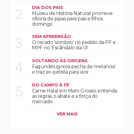
DIA DOS PAIS
2
Museu de História Natural promove
oficina de pipas para pais e filhos
domingo
SEM APREENSÃO
3
O recado ‘sombrio’ no pedido da PF e
MPF no 'Escândalo da Oi'
VOLTANDO ÀS ORIGENS
4
Fagundes ignora pecha de 'melancia'
e traz ex-petista para vice
DO CAMPO À FÉ
5
Carne Halal em Mato Grosso; entenda
as regras, o abate e a força do
mercado
VER MAIS