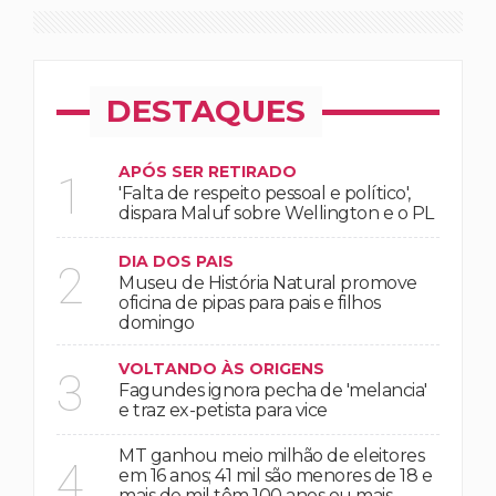
DESTAQUES
APÓS SER RETIRADO
1
'Falta de respeito pessoal e político',
dispara Maluf sobre Wellington e o PL
DIA DOS PAIS
2
Museu de História Natural promove
oficina de pipas para pais e filhos
domingo
VOLTANDO ÀS ORIGENS
3
Fagundes ignora pecha de 'melancia'
e traz ex-petista para vice
MT ganhou meio milhão de eleitores
4
em 16 anos; 41 mil são menores de 18 e
mais de mil têm 100 anos ou mais