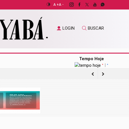
A +
A -
LOGIN
BUSCAR
Tempo Hoje
|
°
°
de pacientes do SUS
de mil têm 100 anos ou mais
o exterior