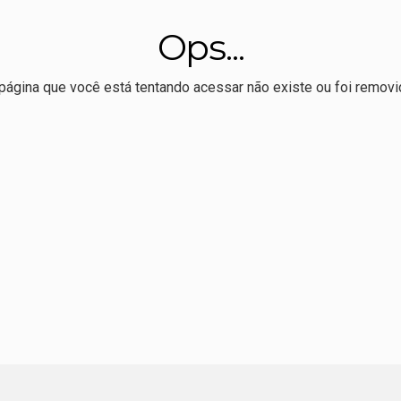
r Allan Kardec realiza 1º Hackaton de comunicação eleitoral
Ops...
 melhor Ideb da série histórica, mas ensino médio permanece
ssoal e político', dispara Maluf sobre Wellington e o PL
página que você está tentando acessar não existe ou foi removi
tural promove oficina de pipas para pais e filhos domingo