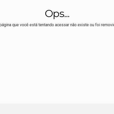
conselheiro do CNJ é alvo de busca da PF no desvio de R$ 308 m
Ops...
médio custa mais do que a vida pode esperar
veu livro sobre Totó Paes defende preservação da Usina Itaicy:
página que você está tentando acessar não existe ou foi removi
o de eleitores em 16 anos; 41 mil são menores de 18 e mais 
bre edital para publicação e tradução de autores brasileiros n