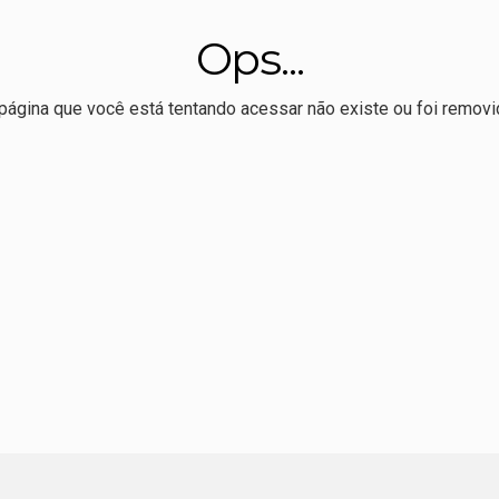
veu livro sobre Totó Paes defende preservação da Usina Itaicy:
Ops...
o, Max sela apoio à reeleição de Pivetta
ração de Nininho sobre vice de Pivetta: "o que falta é espaço"
página que você está tentando acessar não existe ou foi removi
r Allan Kardec realiza 1º Hackaton de comunicação eleitoral
 melhor Ideb da série histórica, mas ensino médio permanece