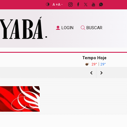
A +
A -
LOGIN
BUSCAR
Tempo Hoje
|
29°
29°
gação sobre acordo com operadora de
ilhões