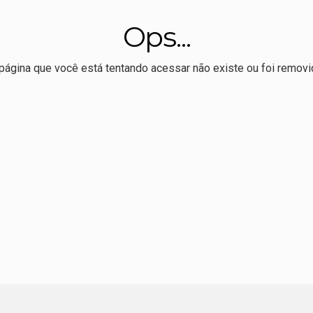
Grosso; entenda as regras, o abate e a força do mercado
Ops...
habilita Hospital do Câncer de Mato Grosso para atendimento 
o de eleitores em 16 anos; 41 mil são menores de 18 e mais 
página que você está tentando acessar não existe ou foi removi
bre edital para publicação e tradução de autores brasileiros n