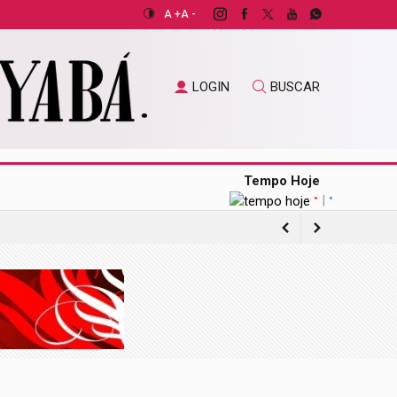
A +
A -
LOGIN
BUSCAR
Tempo Hoje
|
°
°
de pacientes do SUS
de mil têm 100 anos ou mais
o exterior