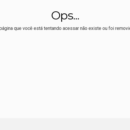
r Allan Kardec realiza 1º Hackaton de comunicação eleitoral
Ops...
 melhor Ideb da série histórica, mas ensino médio permanece
ssoal e político', dispara Maluf sobre Wellington e o PL
página que você está tentando acessar não existe ou foi removi
tural promove oficina de pipas para pais e filhos domingo