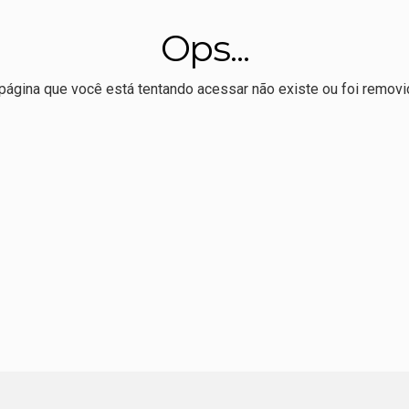
r Allan Kardec realiza 1º Hackaton de comunicação eleitoral
Ops...
 melhor Ideb da série histórica, mas ensino médio permanece
ssoal e político', dispara Maluf sobre Wellington e o PL
página que você está tentando acessar não existe ou foi removi
tural promove oficina de pipas para pais e filhos domingo