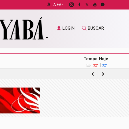
A +
A -
LOGIN
BUSCAR
Tempo Hoje
|
32°
32°
de pacientes do SUS
de mil têm 100 anos ou mais
o exterior