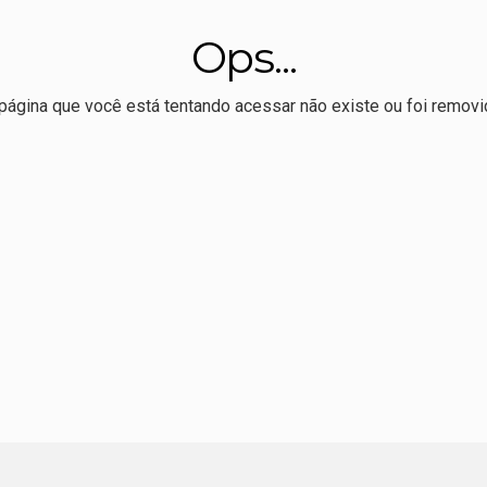
conselheiro do CNJ é alvo de busca da PF no desvio de R$ 308 m
Ops...
médio custa mais do que a vida pode esperar
veu livro sobre Totó Paes defende preservação da Usina Itaicy:
página que você está tentando acessar não existe ou foi removi
o de eleitores em 16 anos; 41 mil são menores de 18 e mais 
bre edital para publicação e tradução de autores brasileiros n