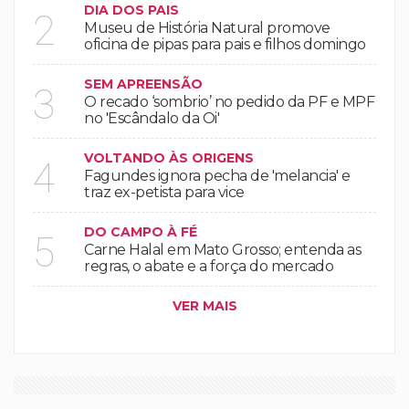
DIA DOS PAIS
2
Museu de História Natural promove
oficina de pipas para pais e filhos domingo
SEM APREENSÃO
3
O recado ‘sombrio’ no pedido da PF e MPF
no 'Escândalo da Oi'
VOLTANDO ÀS ORIGENS
4
Fagundes ignora pecha de 'melancia' e
traz ex-petista para vice
DO CAMPO À FÉ
5
Carne Halal em Mato Grosso; entenda as
regras, o abate e a força do mercado
VER MAIS