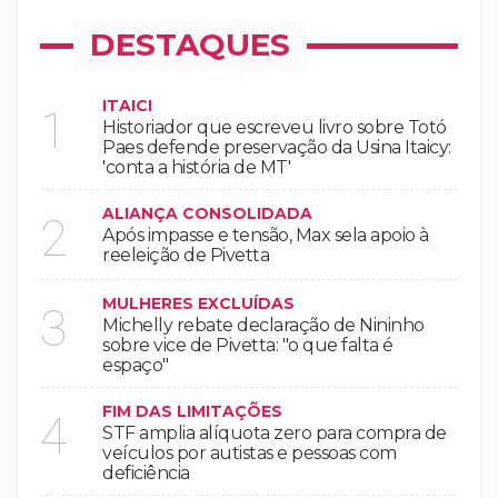
DESTAQUES
ITAICI
1
Historiador que escreveu livro sobre Totó
Paes defende preservação da Usina Itaicy:
'conta a história de MT'
ALIANÇA CONSOLIDADA
2
Após impasse e tensão, Max sela apoio à
reeleição de Pivetta
MULHERES EXCLUÍDAS
3
Michelly rebate declaração de Nininho
sobre vice de Pivetta: "o que falta é
espaço"
FIM DAS LIMITAÇÕES
4
STF amplia alíquota zero para compra de
veículos por autistas e pessoas com
deficiência