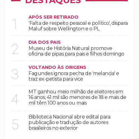
DESTAQUES
APÓS SER RETIRADO
1
'Falta de respeito pessoal e político', dispara
Maluf sobre Wellington e o PL
DIA DOS PAIS
2
Museu de História Natural promove
oficina de pipas para pais e filhos domingo
VOLTANDO ÀS ORIGENS
3
Fagundes ignora pecha de 'melancia' e
traz ex-petista para vice
MT ganhou meio milhão de eleitores em
4
16 anos; 41 mil são menores de 18 e mais de
mil têm 100 anos ou mais
Biblioteca Nacional abre edital para
5
publicação e tradução de autores
brasileiros no exterior