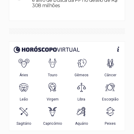
é alvo de busca da PF no desvio de R$
308 milhões