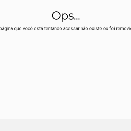
to Grosso ao maior evento científico do país
Ops...
rdo Cunha em Minas depende de decisão de Cleitinho
o, Max sela apoio à reeleição de Pivetta
página que você está tentando acessar não existe ou foi removi
ração de Nininho sobre vice de Pivetta: "o que falta é espaço"